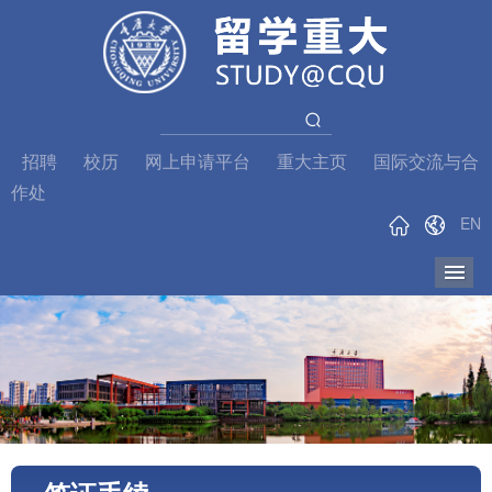
招聘
校历
网上申请平台
重大主页
国际交流与合
作处
EN
导